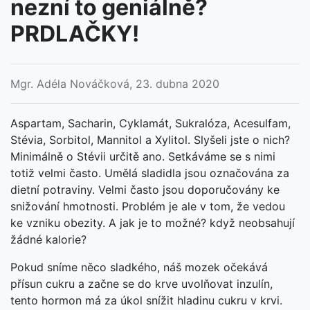
nezní to geniálně?
PRDLAČKY!
Mgr. Adéla Nováčková, 23. dubna 2020
Aspartam, Sacharin, Cyklamát, Sukralóza, Acesulfam,
Stévia, Sorbitol, Mannitol a Xylitol. Slyšeli jste o nich?
Minimálně o Stévii určitě ano. Setkáváme se s nimi
totiž velmi často. Umělá sladidla jsou označována za
dietní potraviny. Velmi často jsou doporučovány ke
snižování hmotnosti. Problém je ale v tom, že vedou
ke vzniku obezity. A jak je to možné? když neobsahují
žádné kalorie?
Pokud sníme něco sladkého, náš mozek očekává
přísun cukru a začne se do krve uvolňovat inzulín,
tento hormon má za úkol snížit hladinu cukru v krvi.