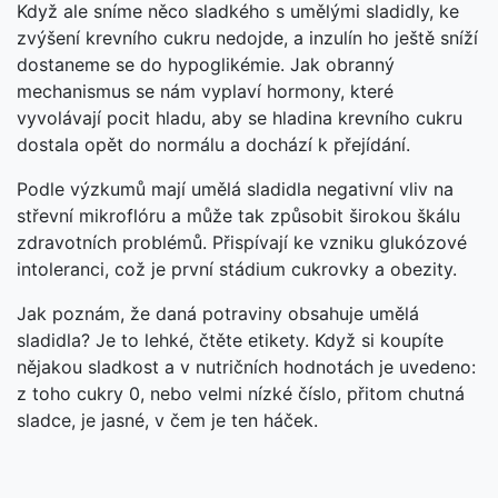
Když ale sníme něco sladkého s umělými sladidly, ke
zvýšení krevního cukru nedojde, a inzulín ho ještě sníží
dostaneme se do hypoglikémie. Jak obranný
mechanismus se nám vyplaví hormony, které
vyvolávají pocit hladu, aby se hladina krevního cukru
dostala opět do normálu a dochází k přejídání.
Podle výzkumů mají umělá sladidla negativní vliv na
střevní mikroflóru a může tak způsobit širokou škálu
zdravotních problémů. Přispívají ke vzniku glukózové
intoleranci, což je první stádium cukrovky a obezity.
Jak poznám, že daná potraviny obsahuje umělá
sladidla? Je to lehké, čtěte etikety. Když si koupíte
nějakou sladkost a v nutričních hodnotách je uvedeno:
z toho cukry 0, nebo velmi nízké číslo, přitom chutná
sladce, je jasné, v čem je ten háček.